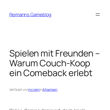
Zum
Inhalt
Reimanns Gameblog
springen
Spielen mit Freunden –
Warum Couch-Koop
ein Comeback erlebt
Verfasst von
mcreim
in
Allgemein