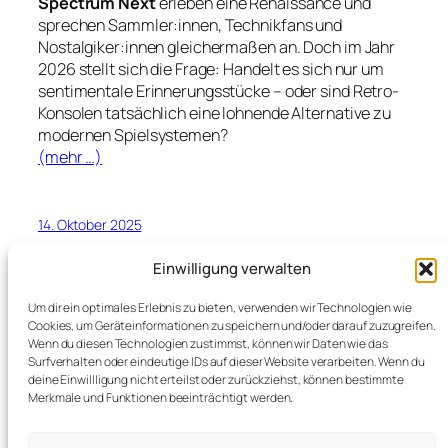
Spectrum Next
erleben eine Renaissance und
sprechen Sammler:innen, Technikfans und
Nostalgiker:innen gleichermaßen an. Doch im Jahr
2026 stellt sich die Frage: Handelt es sich nur um
sentimentale Erinnerungsstücke – oder sind Retro-
Konsolen tatsächlich eine lohnende Alternative zu
modernen Spielsystemen?
(mehr …)
14. Oktober 2025
Einwilligung verwalten
Um dir ein optimales Erlebnis zu bieten, verwenden wir Technologien wie
Cookies, um Geräteinformationen zu speichern und/oder darauf zuzugreifen.
Wenn du diesen Technologien zustimmst, können wir Daten wie das
Surfverhalten oder eindeutige IDs auf dieser Website verarbeiten. Wenn du
deine Einwillligung nicht erteilst oder zurückziehst, können bestimmte
Merkmale und Funktionen beeinträchtigt werden.
Reimanns Gameblog